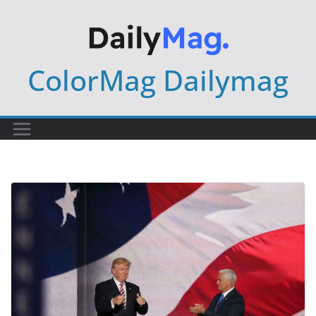
Skip
to
content
ColorMag Dailymag