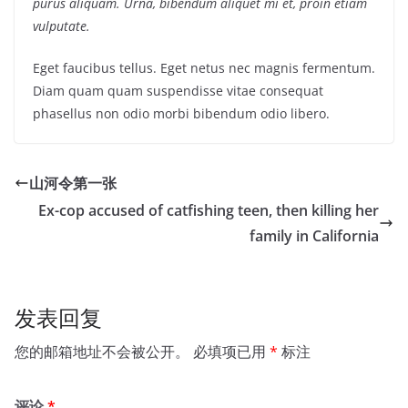
purus aliquam. Urna, bibendum aliquet mi et, proin etiam
vulputate.
Eget faucibus tellus. Eget netus nec magnis fermentum.
Diam quam quam suspendisse vitae consequat
phasellus non odio morbi bibendum odio libero.
山河令第一张
Ex-cop accused of catfishing teen, then killing her
family in California
发表回复
您的邮箱地址不会被公开。
必填项已用
*
标注
评论
*