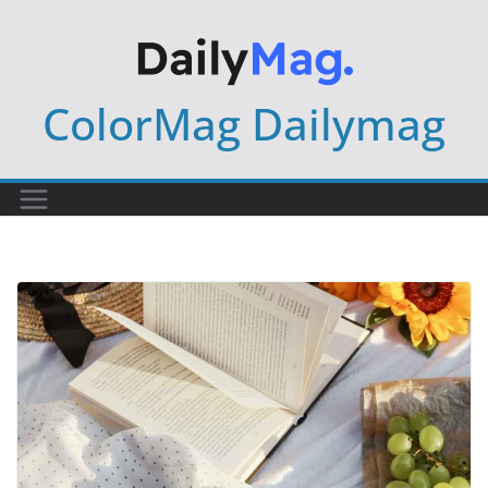
Skip
to
content
ColorMag Dailymag